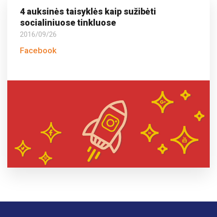
4 auksinės taisyklės kaip sužibėti
socialiniuose tinkluose
2016/09/26
Facebook