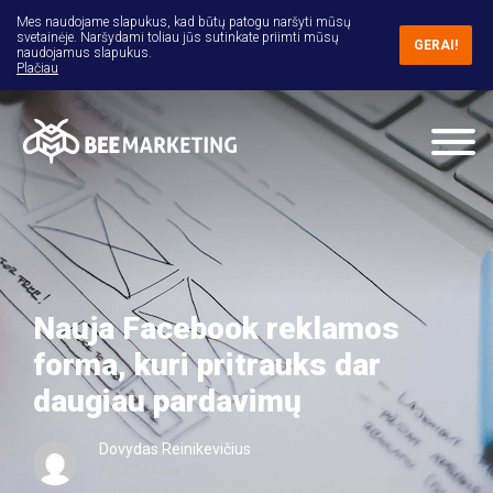
Mes naudojame slapukus, kad būtų patogu naršyti mūsų
svetainėje. Naršydami toliau jūs sutinkate priimti mūsų
GERAI!
naudojamus slapukus.
Plačiau
Nauja Facebook reklamos
forma, kuri pritrauks dar
daugiau pardavimų
Dovydas Reinikevičius
2017 24 kovo