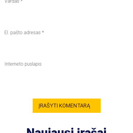
Vardas
*
El. pašto adresas
*
Interneto puslapis
Naujausi įrašai