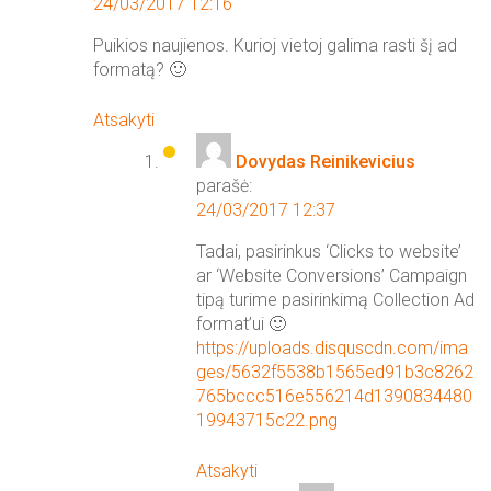
24/03/2017 12:16
Puikios naujienos. Kurioj vietoj galima rasti šį ad
formatą? 🙂
Atsakyti
Dovydas Reinikevicius
parašė:
24/03/2017 12:37
Tadai, pasirinkus ‘Clicks to website’
ar ‘Website Conversions’ Campaign
tipą turime pasirinkimą Collection Ad
format’ui 🙂
https://uploads.disquscdn.com/ima
ges/5632f5538b1565ed91b3c8262
765bccc516e556214d1390834480
19943715c22.png
Atsakyti