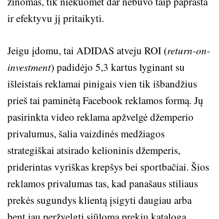
žinomas, tik niekuomet dar nebuvo taip paprasta
ir efektyvu jį pritaikyti.
Jeigu įdomu, tai ADIDAS atveju ROI (
return-on-
investment
) padidėjo 5,3 kartus lyginant su
išleistais reklamai pinigais vien tik išbandžius
prieš tai paminėtą Facebook reklamos formą. Jų
pasirinkta video reklama apžvelgė džemperio
privalumus, šalia vaizdinės medžiagos
strategiškai atsirado kelioninis džemperis,
priderintas vyriškas krepšys bei sportbačiai. Šios
reklamos privalumas tas, kad panašaus stiliaus
prekės sugundys klientą įsigyti daugiau arba
bent jau peržvelgti siūlomą prekių katalogą.