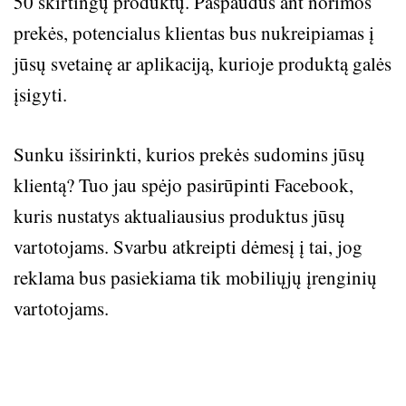
50 skirtingų produktų. Paspaudus ant norimos
prekės, potencialus klientas bus nukreipiamas į
jūsų svetainę ar aplikaciją, kurioje produktą galės
įsigyti.
Sunku išsirinkti, kurios prekės sudomins jūsų
klientą? Tuo jau spėjo pasirūpinti Facebook,
kuris nustatys aktualiausius produktus jūsų
vartotojams. Svarbu atkreipti dėmesį į tai, jog
reklama bus pasiekiama tik mobiliųjų įrenginių
vartotojams.