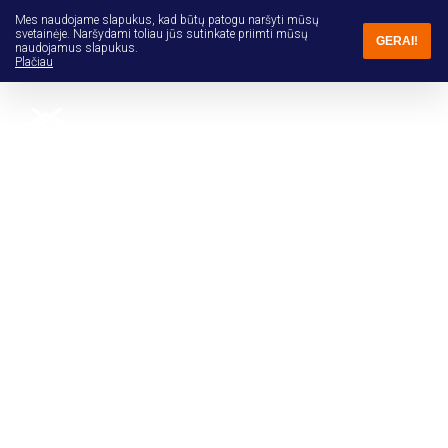
Mes naudojame slapukus, kad būtų patogu naršyti mūsų
svetainėje. Naršydami toliau jūs sutinkate priimti mūsų
GERAI!
naudojamus slapukus.
Plačiau