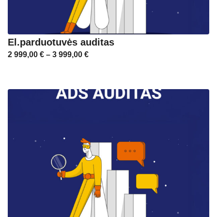
El.parduotuvės auditas
2 999,00
€
–
3 999,00
€