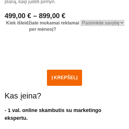
planą, kaip judėti pirmyn.
499,00
€
–
899,00
€
Kiek išleidžiate mokamai reklamai
per mėnesį?
Į KREPŠELĮ
Kas įeina?
- 1 val. online skambutis su marketingo
ekspertu.